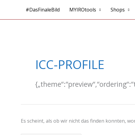
Zum
#DasFinaleBild
MYIROtools
Shops
Inhalt
springen
Suchen
nach:
ICC-PROFILE
{„theme“:“preview“,“ordering“:“t
Es scheint, als ob wir nicht das finden konnten, w