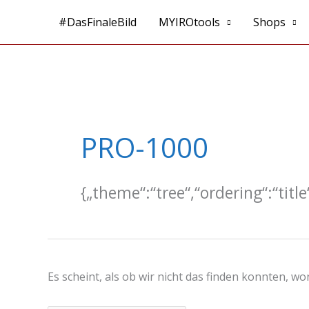
Zum
#DasFinaleBild
MYIROtools
Shops
Inhalt
springen
Suchen
nach:
PRO-1000
{„theme“:“tree“,“ordering“:“titl
Es scheint, als ob wir nicht das finden konnten, w