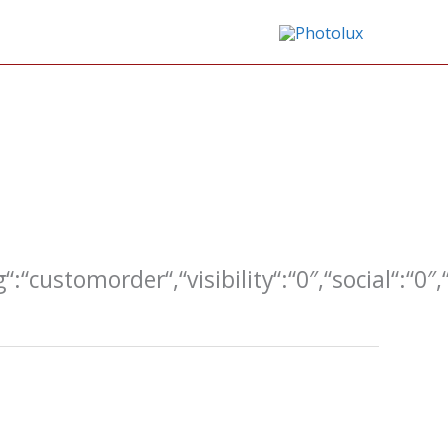
g“:“customorder“,“visibility“:“0″,“social“:“