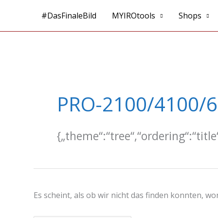
Zum
#DasFinaleBild
MYIROtools
Shops
Inhalt
springen
Suchen
nach:
PRO-2100/4100/
{„theme“:“tree“,“ordering“:“titl
Es scheint, als ob wir nicht das finden konnten, w