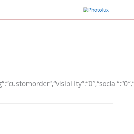
g“:“customorder“,“visibility“:“0″,“social“:“