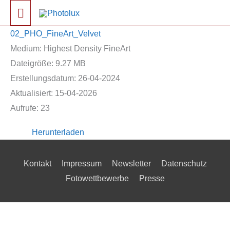
Zum
Hauptmenü
Inhalt
02_PHO_FineArt_Velvet
springen
Medium: Highest Density FineArt
Dateigröße: 9.27 MB
Erstellungsdatum: 26-04-2024
Aktualisiert: 15-04-2026
Aufrufe: 23
Herunterladen
Kontakt
Impressum
Newsletter
Datenschutz
Fotowettbewerbe
Presse