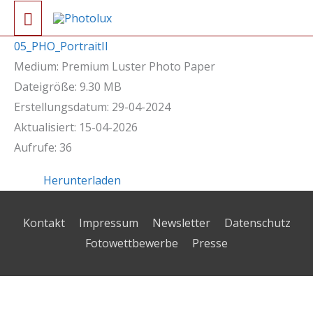
Zum
Hauptmenü
Inhalt
05_PHO_PortraitII
springen
Medium: Premium Luster Photo Paper
Dateigröße: 9.30 MB
Erstellungsdatum: 29-04-2024
Aktualisiert: 15-04-2026
Aufrufe: 36
Herunterladen
Kontakt
Impressum
Newsletter
Datenschutz
Fotowettbewerbe
Presse