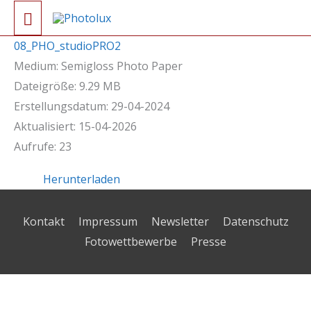
Zum
Hauptmenü
Inhalt
08_PHO_studioPRO2
springen
Medium: Semigloss Photo Paper
Dateigröße: 9.29 MB
Erstellungsdatum: 29-04-2024
Aktualisiert: 15-04-2026
Aufrufe: 23
Herunterladen
Kontakt
Impressum
Newsletter
Datenschutz
Fotowettbewerbe
Presse