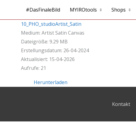
Zum
#DasFinaleBild
MYIROtools
Shops
Inhalt
springen
10_PHO_studioArtist_Satin
Medium: Artist Satin Canvas
Dateigröße: 9.29 MB
Erstellungsdatum: 26-04-2024
Aktualisiert: 15-04-2026
Aufrufe: 21
Herunterladen
Kontakt